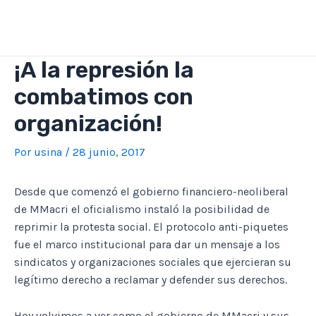
Ir
al
contenido
¡A la represión la
combatimos con
organización!
Por
usina
/
28 junio, 2017
Desde que comenzó el gobierno financiero-neoliberal
de MMacri el oficialismo instaló la posibilidad de
reprimir la protesta social. El protocolo anti-piquetes
fue el marco institucional para dar un mensaje a los
sindicatos y organizaciones sociales que ejercieran su
legítimo derecho a reclamar y defender sus derechos.
Hoy volvimos a ver como el gobierno de MMacri y sus